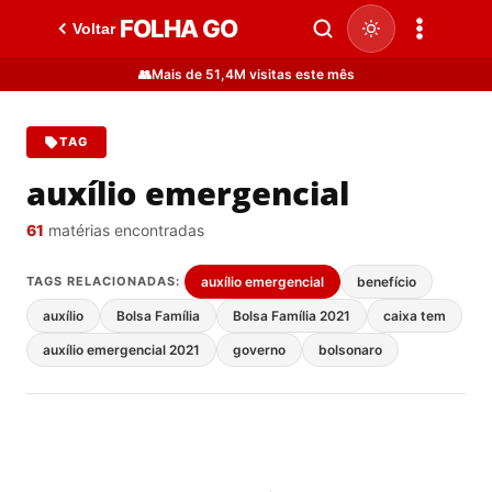
FOLHA GO
Voltar
👥
Mais de 51,4M visitas este mês
TAG
auxílio emergencial
61
matérias encontradas
TAGS RELACIONADAS:
auxílio emergencial
benefício
auxílio
Bolsa Família
Bolsa Família 2021
caixa tem
auxílio emergencial 2021
governo
bolsonaro