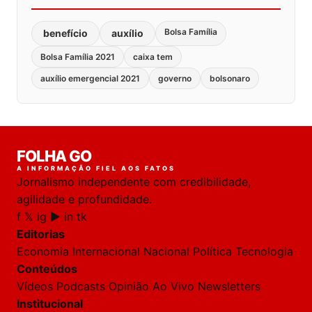
Bolsa Família
benefício
auxílio
Bolsa Família 2021
caixa tem
auxílio emergencial 2021
governo
bolsonaro
FOLHA GO
A INFORMAÇÃO FIEL AOS FATOS
Jornalismo independente com credibilidade,
agilidade e profundidade.
f
𝕏
ig
▶
in
tk
Editorias
Economia
Internacional
Nacional
Política
Tecnologia
Conteúdos
Vídeos
Podcasts
Opinião
Ao Vivo
Newsletters
Institucional