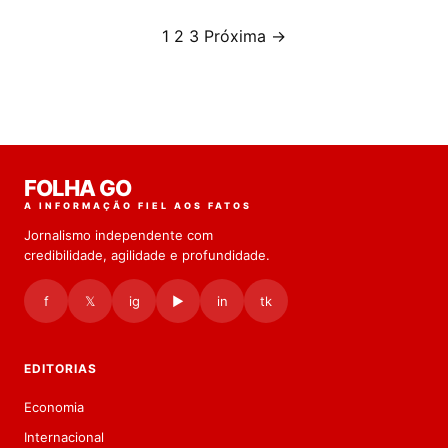
1
2
3
Próxima →
Paginação
de
posts
FOLHA GO
A INFORMAÇÃO FIEL AOS FATOS
Jornalismo independente com
credibilidade, agilidade e profundidade.
f
𝕏
ig
▶
in
tk
EDITORIAS
Economia
Internacional