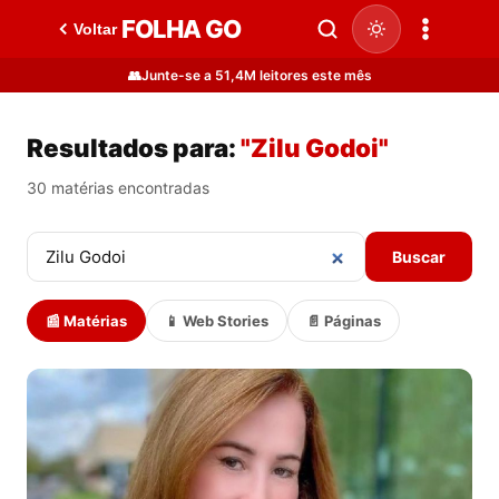
FOLHA GO
Voltar
👥
Junte-se a 51,4M leitores este mês
Resultados para:
"Zilu Godoi"
30 matérias encontradas
Buscar
📰 Matérias
📱 Web Stories
📄 Páginas